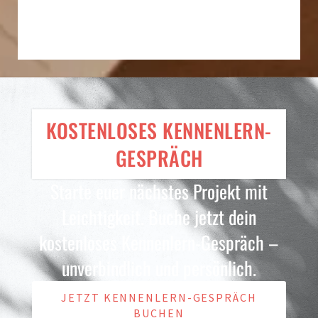
KOSTENLOSES KENNENLERN-
GESPRÄCH
Starte euer nächstes Projekt mit
Leichtigkeit. Buche jetzt dein
kostenloses Kennenlern-Gespräch –
unverbindlich und persönlich.
JETZT KENNENLERN-GESPRÄCH
BUCHEN